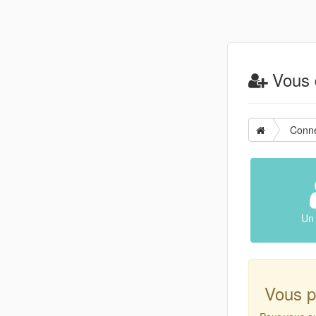
Vous d
Conn
Un 
Vous p