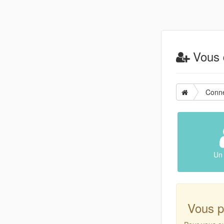
Vous d
Conn
Un 
Vous p