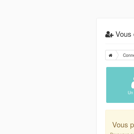
Vous d
Conn
Un 
Vous p