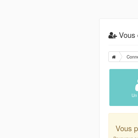
Vous d
Conn
Un 
Vous p