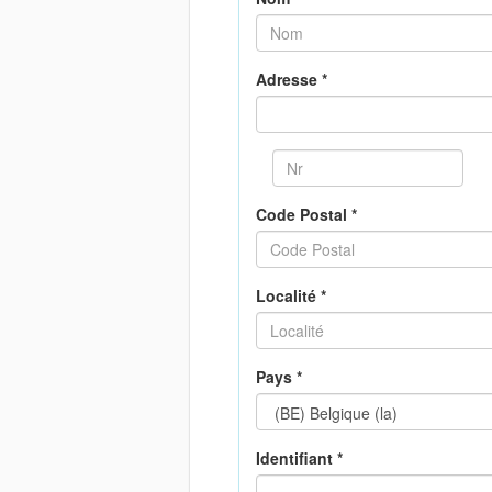
Adresse *
Code Postal *
Localité *
Pays *
Identifiant *