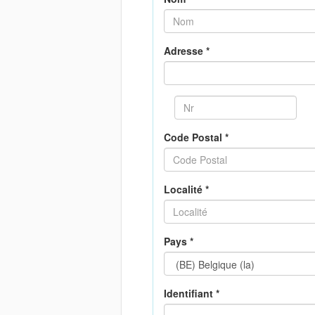
Adresse *
Code Postal *
Localité *
Pays *
Identifiant *