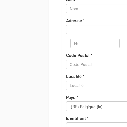
Adresse *
Code Postal *
Localité *
Pays *
Identifiant *