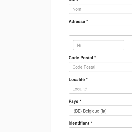
Adresse *
Code Postal *
Localité *
Pays *
Identifiant *