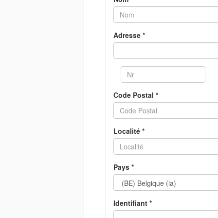
Adresse *
Code Postal *
Localité *
Pays *
Identifiant *