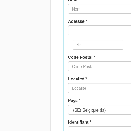
Adresse *
Code Postal *
Localité *
Pays *
Identifiant *