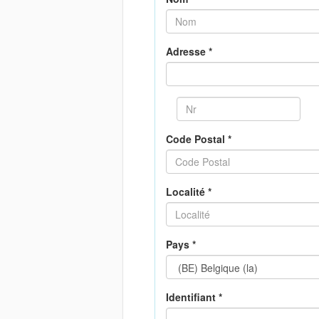
Adresse *
Code Postal *
Localité *
Pays *
Identifiant *