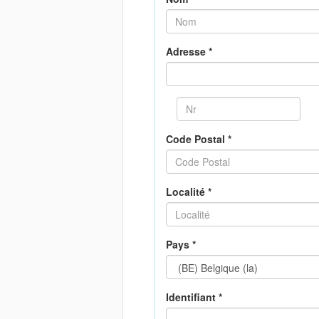
Adresse *
Code Postal *
Localité *
Pays *
Identifiant *