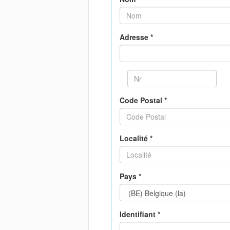
Adresse *
Code Postal *
Localité *
Pays *
Identifiant *