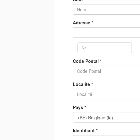
Adresse *
Code Postal *
Localité *
Pays *
Identifiant *