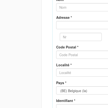
Adresse *
Code Postal *
Localité *
Pays *
Identifiant *