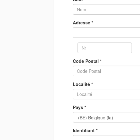
Adresse *
Code Postal *
Localité *
Pays *
Identifiant *