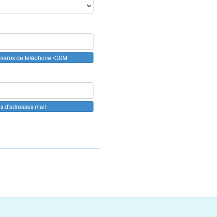
uméros de téléphone /GSM
us d'adresses mail