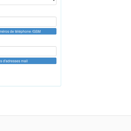
uméros de téléphone /GSM
us d'adresses mail