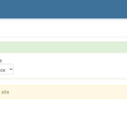
e
 site