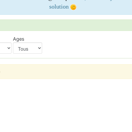
solution
Ages
e