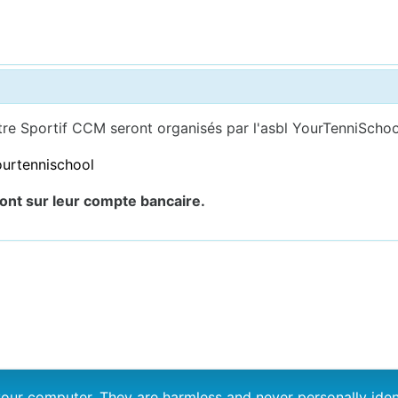
tre Sportif CCM seront organisés par l'asbl YourTenniSchool
ourtennischool
ront sur leur compte bancaire.
n your computer. They are harmless and never personally i