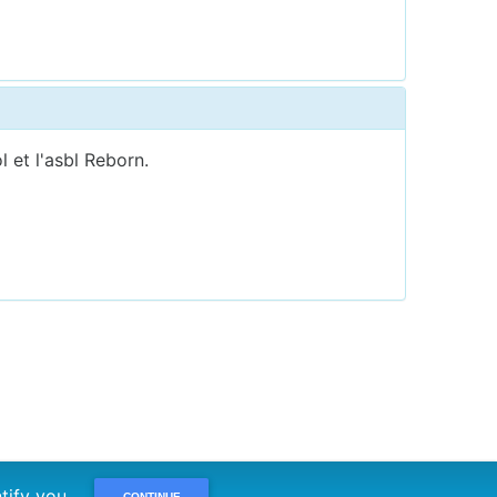
 et l'asbl Reborn.
dentify you
CONTINUE