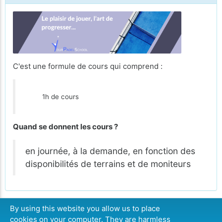
C'est une formule de cours qui comprend :
1h de cours
Quand se donnent les cours ?
en journée, à la demande, en fonction des
disponibilités de terrains et de moniteurs
By using this website you allow us to place
cookies on your computer. They are harmless
CONTINUER