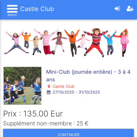
Castle Club
Mini-Club (journée entière) - 3 à 4
ans
Castle Club
27/10/2025 - 31/10/2025
Prix : 135.00 Eur
Supplément non-membre : 25 €
CONTINUER