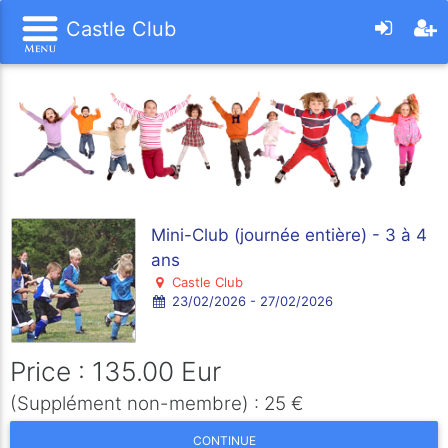
Castle Club
Mini-Club (journée entière) - 3 à 4
ans
Castle Club
23/02/2026 - 27/02/2026
Price : 135.00 Eur
(Supplément non-membre) : 25 €
CONTINUE