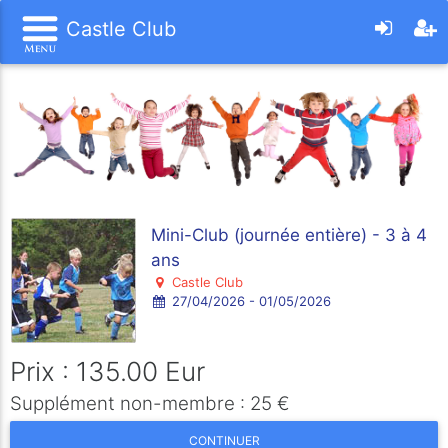
Castle Club
Mini-Club (journée entière) - 3 à 4
ans
Castle Club
27/04/2026 - 01/05/2026
Prix : 135.00 Eur
Supplément non-membre : 25 €
CONTINUER