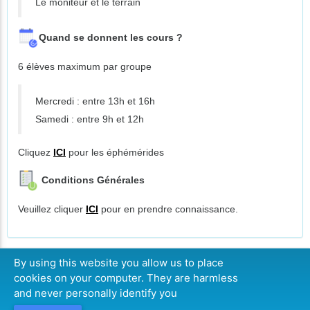
Le moniteur et le terrain
Quand se donnent les cours ?
6 élèves maximum par groupe
Mercredi : entre 13h et 16h
Samedi : entre 9h et 12h
Cliquez
ICI
pour les éphémérides
Conditions Générales
Veuillez cliquer
ICI
pour en prendre connaissance.
By using this website you allow us to place
cookies on your computer. They are harmless
CONTINUER
and never personally identify you