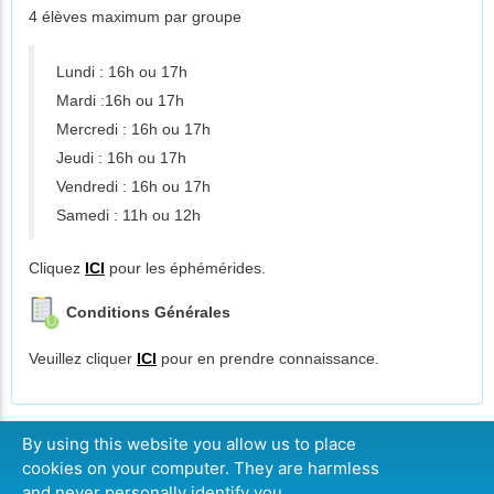
4 élèves maximum par groupe
Lundi : 16h ou 17h
Mardi :16h ou 17h
Mercredi : 16h ou 17h
Jeudi : 16h ou 17h
Vendredi : 16h ou 17h
Samedi : 11h ou 12h
Cliquez
ICI
pour les éphémérides.
Conditions Générales
Veuillez cliquer
ICI
pour en prendre connaissance.
By using this website you allow us to place
cookies on your computer. They are harmless
CONTINUER
and never personally identify you