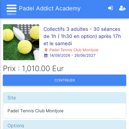
Padel Addict Academy
Collectifs 3 adultes - 30 séances
de 1h ( 1h30 en option) après 17h
et le samedi
Padel Tennis Club Montjoie
14/09/2026 - 26/06/2027
Prix : 1,010.00 Eur
CONTINUER
Site
Padel Tennis Club Montjoie
Options