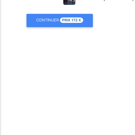
PRIX
172
€
CONTINUER