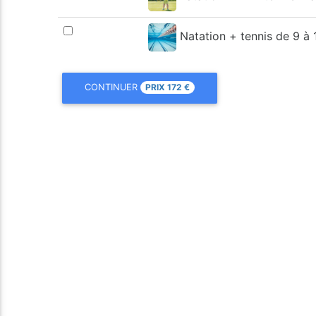
Natation + tennis de 9 à 
PRIX
172
€
CONTINUER