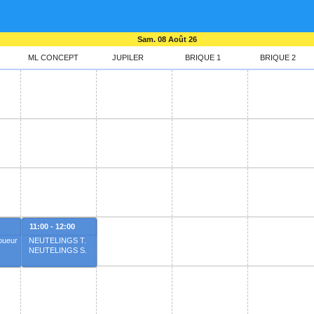
Sam. 08 Août 26
ML CONCEPT
JUPILER
BRIQUE 1
BRIQUE 2
11:00 - 12:00
oueur
NEUTELINGS T.
NEUTELINGS S.