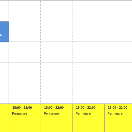
R.
18:00 - 22:00
18:00 - 22:00
18:00 - 22:00
18:00 - 22:00
Fermeture
Fermeture
Fermeture
Fermeture