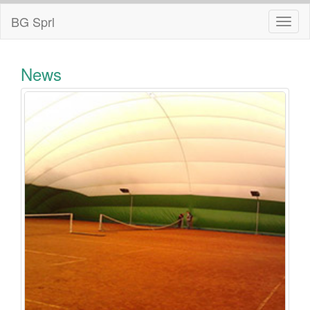
BG Sprl
Toggl
naviga
News