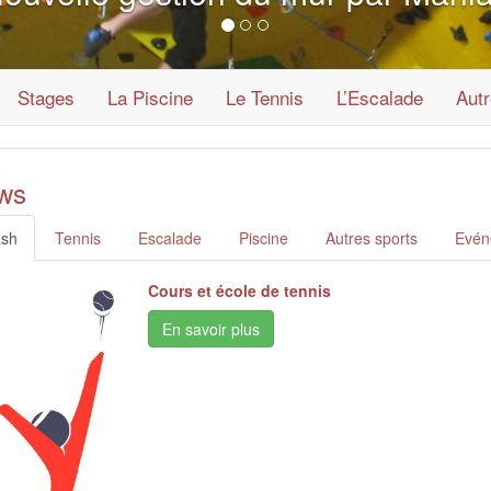
Stages
La Piscine
Le Tennis
L’Escalade
Autr
ws
ash
Tennis
Escalade
Piscine
Autres sports
Evén
Cours et école de tennis
En savoir plus