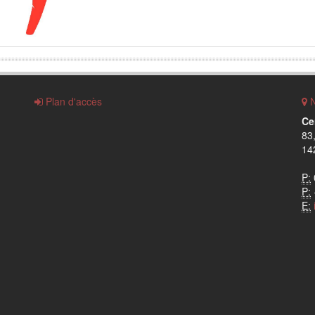
Plan d'accès
N
Ce
83
142
P:
P:
E: